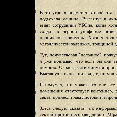
В то утро я подметал второй эта
подъехала машина. Выглянул в лкн
ездят сотрудники УБОпа, когда хот
солдат в черной униформе незве
проникают вовнутрь. Хотя я точн
металлической задвижке, толщиной эд
Тут, почувствовав "неладное", пряч
я уже понимаю, что если бы они за
помогло. Около десяти минут я при
Выглянул в окно - ни солдат, ни маш
Я подумал, что может это мне все 
помещения отсутствует контейнер,
секты принесли нам листовки и проч
Здесь следует сказать, что информа
сектой против несправедливого Miра