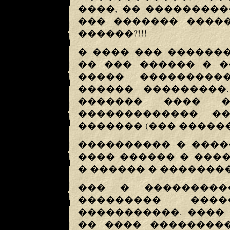
����, �� ���������
��� ������� �����
������?!!!
� ���� ��� ������
�� ��� ������ � �
����� ���������
������ ���������
������� ���� �
������������� �
������� (��� �����
���������� � ����
���� ������ � ���
� ������ � �������
��� � ���������
��������� ���
�����������. ����
�� ���� ��������