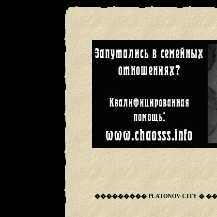
��������� PLATONOV-CITY �