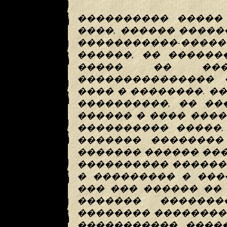
���������� ����� 
����, ������ �����
�����������-��
������, �� ������
����� �� ���
��������������� 
���� � ��������. �
����������, �� ��
������ � ���� ���
���������� �����,
������� ��������
������� ������ ��
���������� ������
� ��������� � ���
��� ��� ������ ��
������� �������
�������� ��������
����������� �����