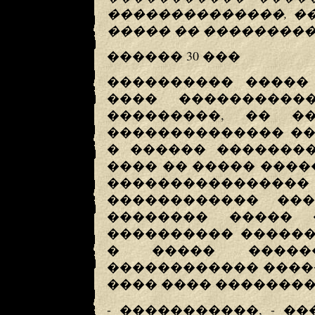
��������������, �
����� �� ���������
������ 30 ���
���������� ����� 
���� ����������
���������, �� �
�������������� ��
� ������ ��������
���� �� ����� ����
���������������� 
������������ ���
�������� ����� 
���������� ������
� ����� ������
������������ ����
���� ���� �������
- �����������, - �