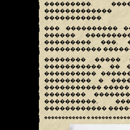
���������. �
������������
�����������.
��� ���������� �
������ �������
��������� ���, 
����������� �����
�������� ����� 
�����������. �� 
���������� �����
��������� � ���
����������� �����
�������� ������
����������, ��
������������ ����
������������ � ������ �����