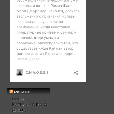
ANTI-MUZIC
БратДва
Rot Of @ Lowlife Party 28
[25.03.17]