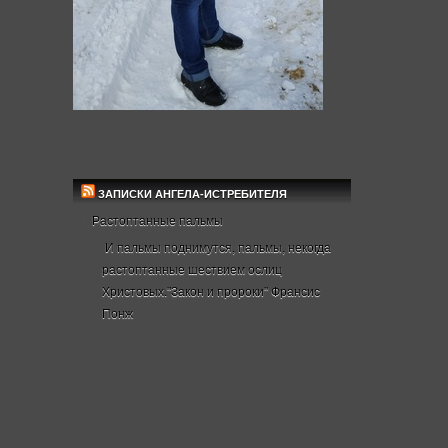
ЗАПИСКИ АНГЕЛА-ИСТРЕБИТЕЛЯ
Растоптанные пальмы
И пальмы поднимутся, пальмы, некогда
растоптанные шествием ослиц
Христовых."Закон и пророки" Франсис
Понж