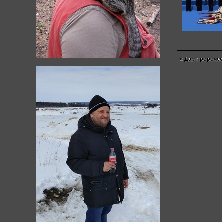
«
Дар пророчес