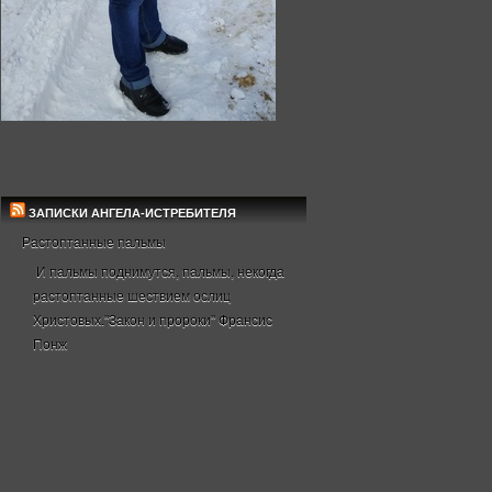
ЗАПИСКИ АНГЕЛА-ИСТРЕБИТЕЛЯ
Растоптанные пальмы
И пальмы поднимутся, пальмы, некогда
растоптанные шествием ослиц
Христовых."Закон и пророки" Франсис
Понж