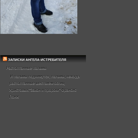
ЗАПИСКИ АНГЕЛА-ИСТРЕБИТЕЛЯ
Растоптанные пальмы
И пальмы поднимутся, пальмы, некогда
растоптанные шествием ослиц
Христовых."Закон и пророки" Франсис
Понж