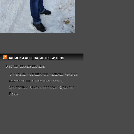
ЗАПИСКИ АНГЕЛА-ИСТРЕБИТЕЛЯ
Растоптанные пальмы
И пальмы поднимутся, пальмы, некогда
растоптанные шествием ослиц
Христовых."Закон и пророки" Франсис
Понж