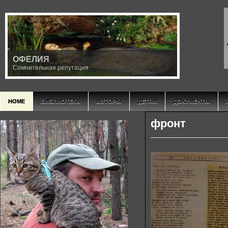
INRI
Iсторическое Nаследие Rеволюционной Iнициации
HOME
БИБЛИОТЕКА
АВТОРЫ
ДЕТЯМ
ДОКУМЕНТЫ
фронт