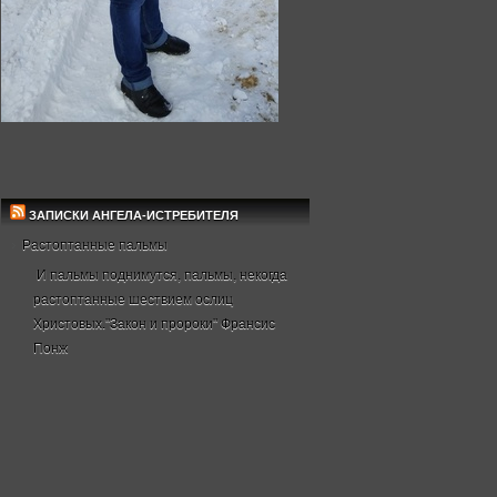
ЗАПИСКИ АНГЕЛА-ИСТРЕБИТЕЛЯ
Растоптанные пальмы
И пальмы поднимутся, пальмы, некогда
растоптанные шествием ослиц
Христовых."Закон и пророки" Франсис
Понж