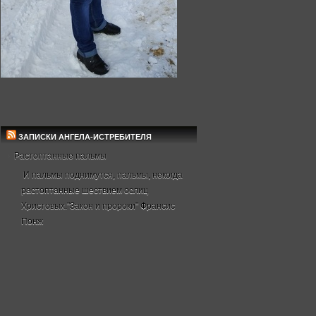
ЗАПИСКИ АНГЕЛА-ИСТРЕБИТЕЛЯ
Растоптанные пальмы
И пальмы поднимутся, пальмы, некогда
растоптанные шествием ослиц
Христовых."Закон и пророки" Франсис
Понж