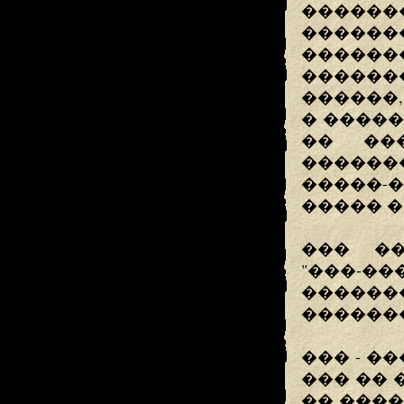
�����
������
�����
������
������
� ����
�� ��
�������
�����-
����� �
��� ��
"���-�
�����
�������
��� - �
��� ��
�� ����