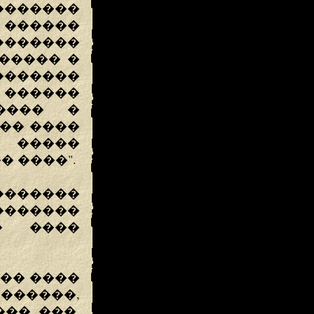
������
 ������
������
����� �
�������
 ������
���� �
��� ����
� �����
� ����".
�������
�������
� ����
 �� ����
������,
��, ���,