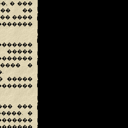
, � ���
��� ��
�� ����
�������
������
� �����
������
����� �
.
� �����
�������
��� ���
����. �
�����
������