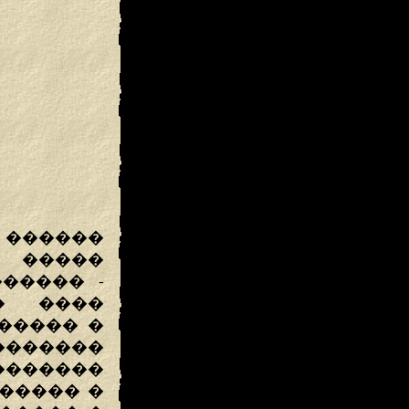
 ������
 �����
����� -
� ����
����� �
 �������
�������
������ �