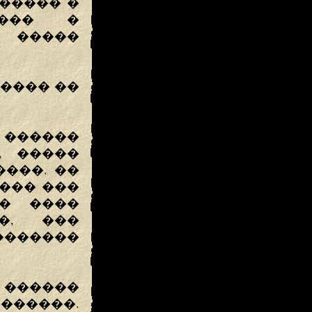
������ �
���� �
 �����
���� ��
� ������
, �����
����. ��
��� ���
�� ����
��, ���
������
 ������
�������.