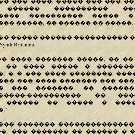
� ��� ����, ����� ��� ��� �
 ������ ���������� �
����� ���������� ����� �
�� �����, �� ������ �� �����.
�� ����� ������ ���������� �
h Britannia.
�� ���� ������� �����, �� �
. �� ���� ����� � �������
, � � ��� ���� �������� ���
��� ��� ���� ������� ��� ���
� ��� �������. �� �����
�����-����������. �� ��
� ������ �� ����� � ����
."
��� ������� ��������������
�, ��� ������� �� ������ � 