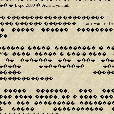
 Expo 2000 � Aero Dynamik.
�� ������������ ���������.
 ������ ������� - I don't want to be your
� ����� ������, �������
��.
������ �����, ��������� � �
60�: ����, ����� � ���-�-���� -
, �� ������� ��� ���� ��
������� ���������� �
�������� �������
������������.
����� �������, ��� ���
�� ���� �����, �� � ���� ��
��� ��� ��������� �������
�� ����� - ����������� 