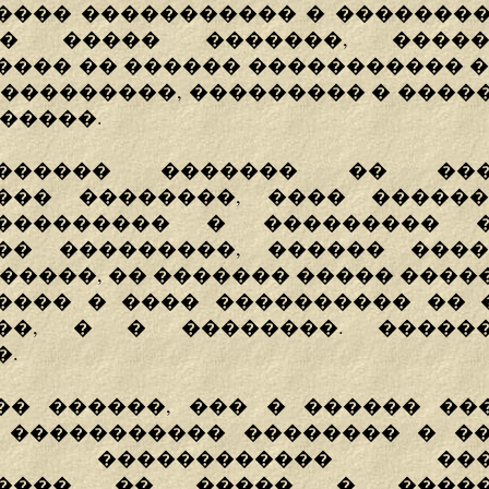
���� ����������� � ���������
� ����� �������, ����
���� �� ������ ����������� �
 ���������, ��������� � ����
�����.
������� ������� �� ���
��� ��������, ���� �����
���������� � ��������� �
�� ���������, ������ ���
�����, �� ������� ����� �����
���� � ���� ���������� �� 
��, � � ��������. �����
�.
�� ������, ��� � ������ ��
 ����������� �������� � ��
�� ������������ ����
����� �� ����� � �����