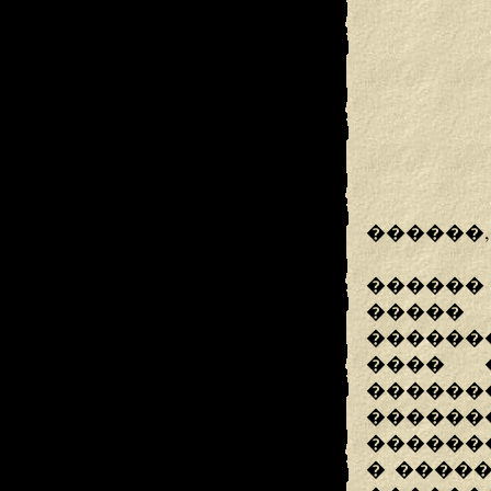
������,
������
�����
������
���� 
������
�������
������
� �����