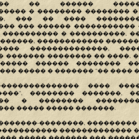
��� �� ������ �����
����� � �������� �������� �
��, ��� �� ���� ��������
��� ��� ������ ����������� 
, ���������� � ����������, �
�������, ������������ ������
���� ��������������, ���
 ������� �������� �� ����, 
������ ������ �������� �
��� ����� � ������� "�� ���� �
�������������� ���� ���
�����", �������� �������, �
��� � �������� �������
�� ����� ����� �������.
��������-��������, ���������
 ����������� ������������� �
��� ����� ������� ��� ������