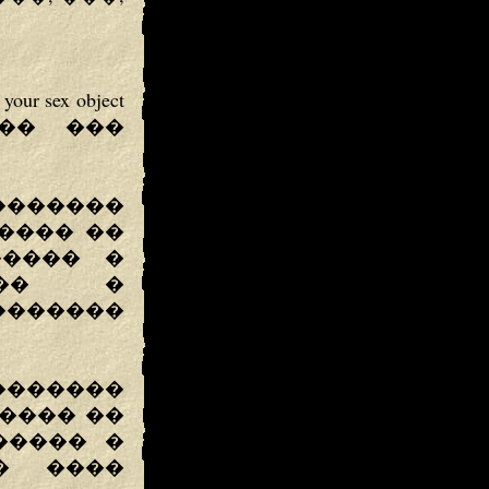
 sex object
��� ���
�������
 ���� ��
����� �
��� �
����
������
����� ��
����� �
� ����