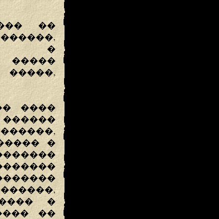
���� ��
����,
��� �
 �����
 �����,
�� ����
� ������
�����,
����� �
�������
�����
�����
�����,
����� �
���� ��