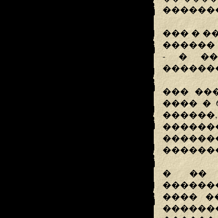
�������� �
��� � �
������ ���
- � ��
������
��� ��
���� � 
������
����
���
������
� �� 
�������
���� �
�����