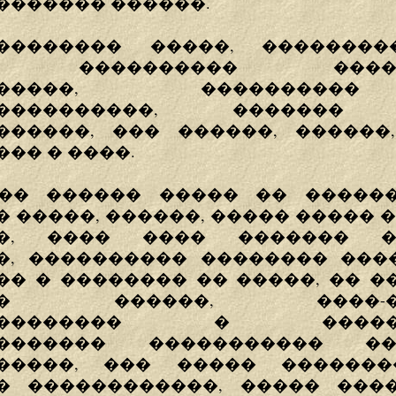
������� ������.
�������� �����, �������
�, ���������� ������
�������, �������
�����������, �������
������, ��� ������, ������,
�� � ����.
��� ������ ����� �� �����
 �����, ������, ����� ����� 
��, ���� ���� ������� ��
�, ���������� �������� ���
�� � �������� �� �����, �� �
��� ������, ����-��
���������� � ������
�������� ����������� ���
�����, ��� ����� ������
� ������������, ����� ���