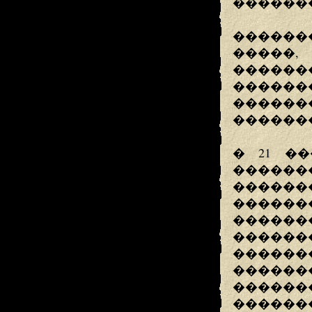
������
������
����
����
�����
������
�������
� 21 �
�������
�����
������
������
����
����
�����
������
������