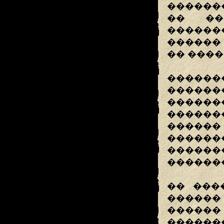
������
�� ��
������
������
�� ����
�����
������
�����
������
������ 
������
������
������
�� ���
������
����
�����