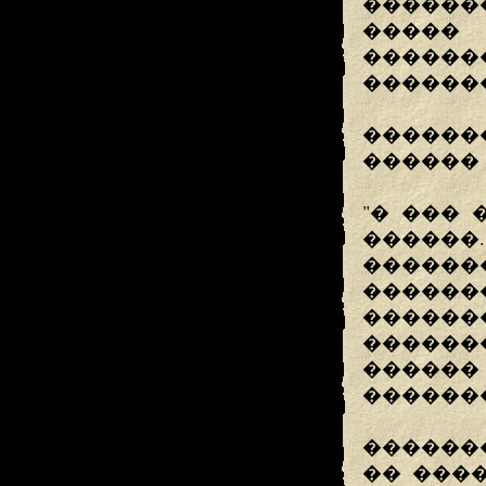
�������
�����
�����
�������
������
������ Synt
"� ��� 
������
�������
������
������
������
�����
�������
������
�� ����