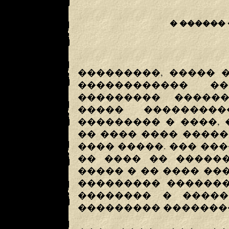
� ������
���������, ����� 
������������ �
��������� ������
����� ��������
��������� � ����, 
�� ���� ���� ����
���� �����. ��� ��
�� ���� �� ������
����� � �� ���� ��
��������� �������
�������� � �����
��������� �������