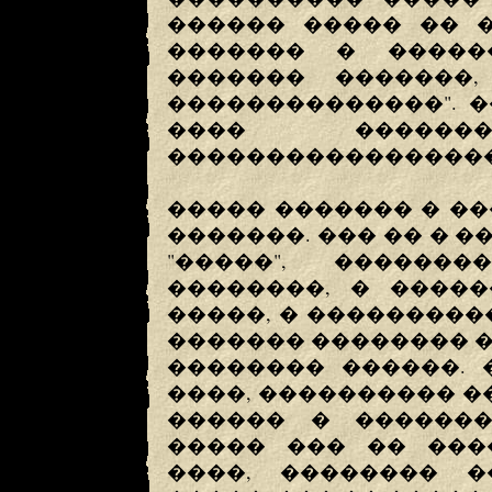
������ ����� �� �
������� � ������
������� �������,
��������������". �
���� �����
�����������������
����� ������� � �
�������. ��� �� � 
"�����", ������
��������, � �����
�����, � ����������
������� �������� ��
�������� ������. 
����, ���������� �
������ � �������
����� ��� �� ���
����, �������� �