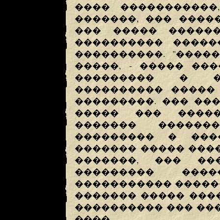
���� �����������,
�������, ��� ����
��� ����� �����
���������� �����
����������. "����
�����, - ����� ���
��������� � �
���������� �����
���������. ��� ��
����� ��� �����
������� ������
��������� � ���
������� ����� ����
�������, ��� ��
��������� ����
����������� ������
������� ����� ����
���������� ��� ���
����.