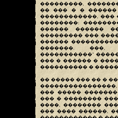
���������, ������
�� ��� � � ������
������������, ���
��������: �������
������ ������ �
��������� ��� ����
������ ����������
�������. ���,
�����������" �����
��� � ������ � ���
���������� � �����
�� ����� ��� �� � �
����������������
��� ����� �������
��� � �������� ���
����, �������� ���
��� ���� ������, 
������������ � ���