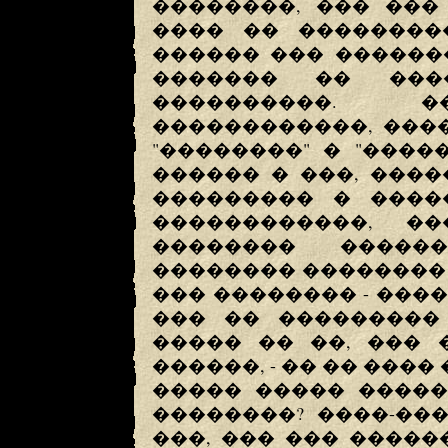
��������, ��� ���
���� �� ��������
������ ��� �������
������� �� ���
����������. �
������������, ���
"��������" � "����
������ � ���, ���
��������� � ����
������������, �
�������� �����
�������� �������� 
��� �������� - ���
��� �� ��������� 
����� �� ��, ��� 
������, - �� �� ���
����� ����� �����
��������? ����-��
���, ��� ��� ����