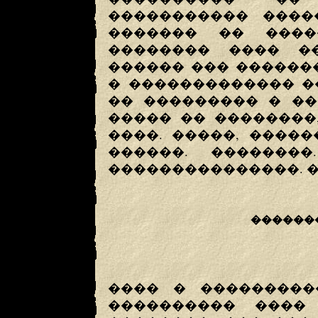
����������� ����
������� �� ����
�������� ���� ��
������ ��� ������
� ������������� �
�� ��������� � ��
����� �� ��������
����. �����, ����
������. �������
���������������. �
������
���� � ���������
���������� ���� 