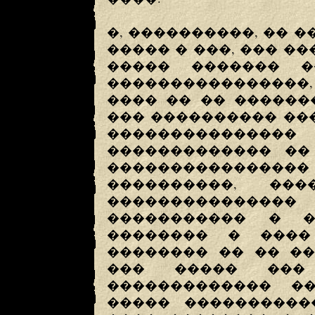
�, ����������, �� 
����� � ���, ��� �
����� ������� �
����������������,
���� �� �� ������
��� ���������� ���
��������������
������������� ��
��������������
����������, ��
������������
����������� � �
�������� � ����
�������� �� �� ��
��� ����� ��� 
������������� �
����� ����������