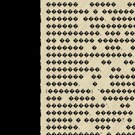
������ ����� ��
�������� � ������
������ ����, ����
������ �������
����������, ��� ��
�� �� ���� ������
������� � ���, 
����������������
�������� �� ��
����������, �� �
������� �� �����
������, � ����
(��������) "�����
��� ����� ������
�����������". �
��������, �������
����� � �������? �
������, ��� ��
����������" � ���