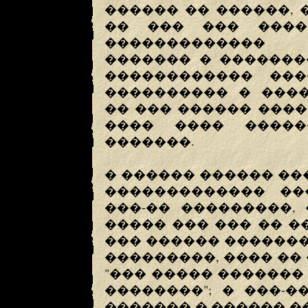
������ �� ������, 
�� ��� ��� ����
������������� 
������� � �������
������������ ���
���������� � ����
�� ��� ������ ���
���� ���� �����
�������.
� ������ ������ ��
������������� ��
���-�� ���������,
����� ��� ��� �� 
��� ������ �������
���������, ���� ��
"��� ����� �������
��������"; � ���-�
������� � ������ �