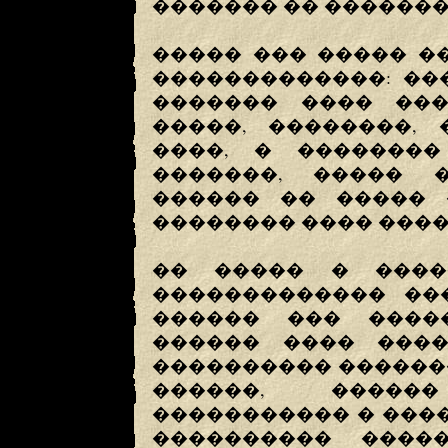
������� �� �������
����� ��� ����� �
�������������: ��
������� ���� ���
�����, ��������, 
����, � ��������
�������, ����� �
������ �� ����� 
�������� ���� ����
�� ����� � ����
������������� ���
������ ��� ����
������ ���� ����
���������� ������
������, �����
����������� � ���
���������� ����