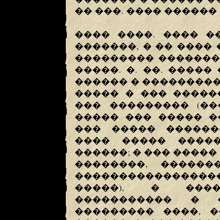
�� ���. ���� ������
���� ����. ���� �
�������, � �� ����
��������� ������� 
�����. �. ��. ����
������ � ��������
����� � ��� �����
��� ��������� (��
����� ��� ����� ��
��� ����� �������
���� ����� �����
������; � ��� �����
��������, ������
���������������
�����), � ����
����������� � �
��������� ����, �