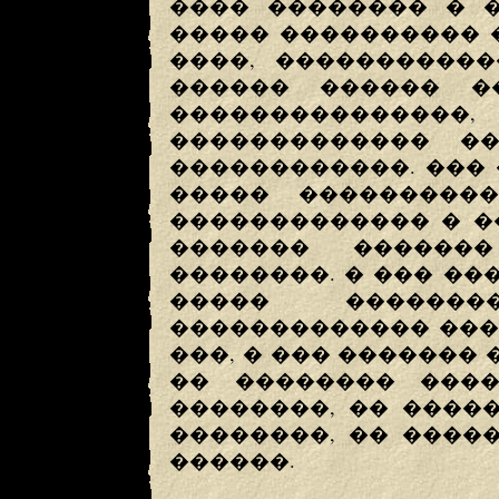
���� �������� � 
����� ���������� 
����, �����������
������ ������ �
�������������
������������� �
������������. ��� 
����� ����������
������������� � �
������� ������
��������. � ��� ��
����� �������
������������� ���
���, � ��� ������� 
�� �������� ����
��������, �� ����
��������, �� ����
������.