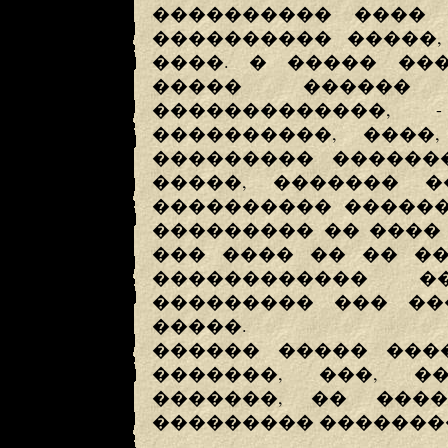
���������� ���� 
���������� �����,
����. � ����� ���
����� ������
�������������,
����������, ����
��������� ���������
�����, ������� 
���������� ������
��������� �� ���� 
��� ���� �� �� ��
������������ �
��������� ��� ��
�����.
������ ����� ����
�������, ���, �
�������, �� ���
��������� �������