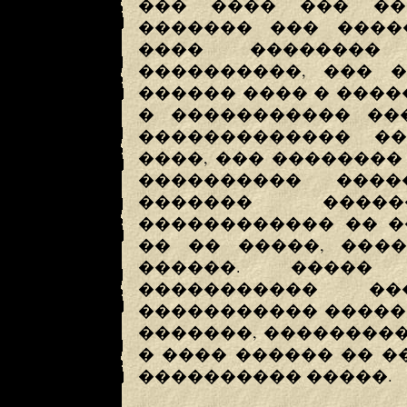
��� ���� ��� ��
������� ��� ����
���� ��������
����������, ��� 
������ ���� � �����
� ����������� ���
������������� ��
����, ��� �������
���������� ����
������� �����
������������ �� �
�� �� �����, ���
������. �����
����������� ��
����������� ����� �
�������, ���������
� ���� ������ �� �
���������� �����.