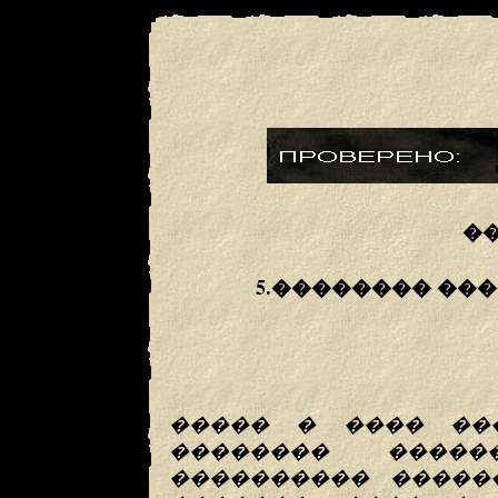
�
5.�������� ��
����� � ���� ��
�������� �����
���������� �����