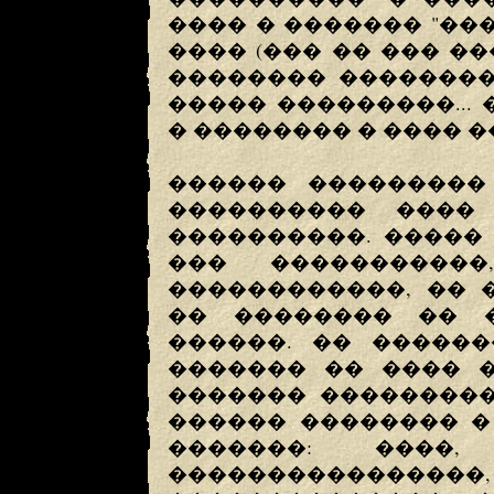
���� � ������� "��
���� (��� �� ��� �
�������� ��������?
����� ���������...
� �������� � ���� �
������ ���������
���������� ����
����������. �����
��� ����������
������������, �� 
�� �������� �� 
������. �� ������
������� �� ���� 
������� ���������
������ �������� �
�������: ����,
�����������