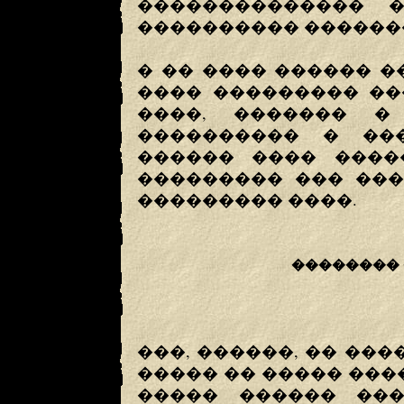
�������������� �
���������� �������
� �� ���� ������ �
���� ��������� ��
����, ������� �
���������� � ��
������ ���� ����
��������� ��� ���
��������� ����.
��������
���, ������, �� ��
����� �� ����� ���
����� ������ ���