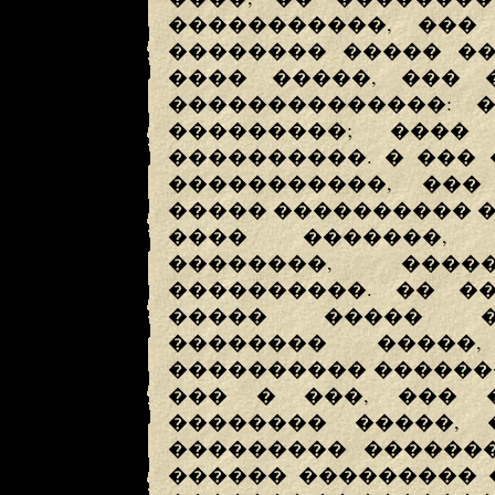
�����������, ���
�������� ����� ��
���� �����, ��� 
��������������: �
���������; ���� 
����������. � ��� 
�����������, ���
����� ���������� ��
���� �������, 
��������, ���
����������. �� ��
����� ����� ��
�������� �����
���������� ������
��� � ���, ��� 
�������� �����, 
��������� �������
������ ��������� 