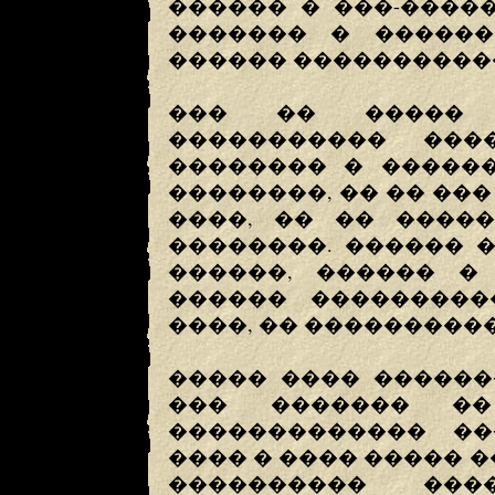
������ � ���-����
������� � ������
������ ����������
��� �� ����� 
����������� ���
�������� � ������
��������, �� �� ���
����, �� �� �����
��������. ������ �
������, ������ �
������ ���������
����, �� ����������
����� ���� ������
��� ������� ��
������������� ��
���� � ���� ����� �
���������� ���