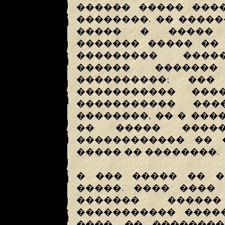
������ ����� ���
��������. �� ����
����� � ����� 
������� ����� �� 
��������� ����
������ ������
����������; ��
����������� ��
����������� ��
��������, �� � ���
�� ����� �����
������������ �� 
����� �� ��������.
� ��� ����� �� �
�����. ���� ����
������� �����
����������� �����
����, �� �������