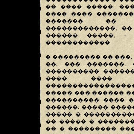
�� ���� �����, ��
���� ���� �������
������� �� �
�������������; ��
������ �����, -
������������.
� ��������� �� ���,
��, ��� �������,
���������� ������
���� ���� ��
�����������������
����� ��� ������ 
���������� ���� �
������. ����� ����
����� � ���������
�� ����� � ������
�� � ��������� ��