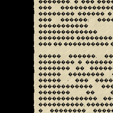
�������. � ��� ��
��� �����������
�������� ������ �
��� ������; ��
�����������
������������� 
�������� ��������
��� �� ���������� 
����� ������, �
�������� � ������
������� �� �����
����� �������� 
����� - ��� ���
������������ ��
������� �� ��
������������� ��
����������, ������ 
� �������� ����