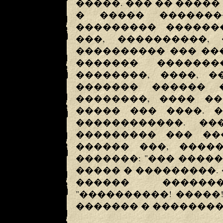
�����. ��� �� �����
� ����� �������
��������� ������
���, ����������, 
���������� ��� ���
������� ������
��������, ����, �
������� ������ 
��������, ���� �
����� ��� ����. 
������������. ��
��������� ��� ��
������ ���, �����
�������: "��� ������
����� � ���������.
������ ������
"����������! �����
������� � ��������