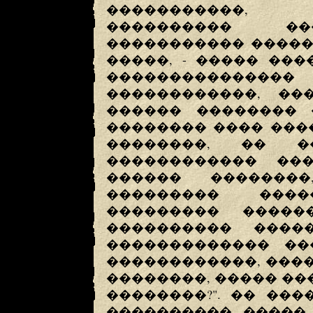
�����������, 
���������� ��
����������� �����
�����, - ����� ���
���������������
������������, ��
������ �������� 
�������� ���� ����
��������, �� 
������������ ��
������ �������
��������� ���
��������� �����
���������� ����
������������� ��
������������, ����
��������, ����� �
��������?". �� ���
���������� �����