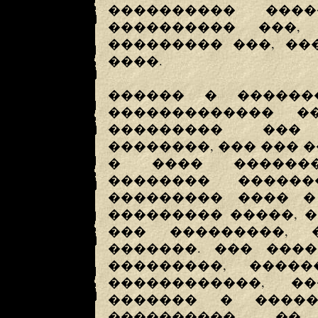
���������� ���
���������� ���,
��������� ���, ��
����.
������ � ������
������������� �
��������� ��� 
��������, ��� ��� 
� ���� �������
�������� �����
��������� ���� �
��������� �����, 
��� ���������, 
�������. ��� ���
���������, ����
������������, 
������� � �����
���������� �� 