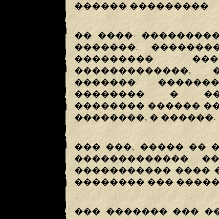
������ ���������
�� ����- ��������
�������. �������
��������� ��
�������������,
������� ������
�������� � ���
�������� ������ �
��������, � ������.
��� ���, ����� �� 
������������� �
����������� ���� 
�������� ��� �����
��� ������� ��� �