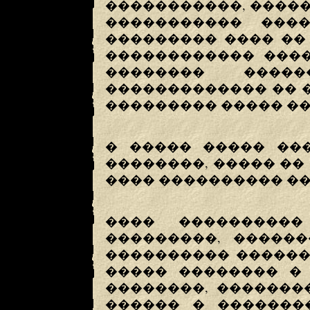
�����������, ����
����������� ���
��������� ���� ��
������������ ����
�������� �����
������������� �� 
��������� ����� �
� ����� ����� ��
��������, ����� ��
���� ���������� ��
���� ���������
���������, ������
���������� ������
����� �������� � 
��������, �������
������ � ��������