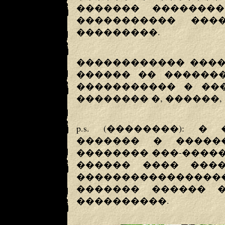
������� �������
����������� ���
���������.
������������ ����
������ �� �������
����������� � ��
�������� �, ������,
p.s. (��������): 
������� � �����
�������� ���-����
������ ���� ���
���������������
������� ������ 
����������.