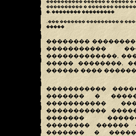
���������� ������ � ����� �
���������� � ������� ������ 
�. �������� ���������
..��� ������� ��������� � ���
�����
�������� ��������
����������� ��
�������������, ��
����� ��������, �
������ ���� ������
����������� ����
������� � ����
����������� ��
����������� �����
������� ������
�������� ������ 
������� � �����