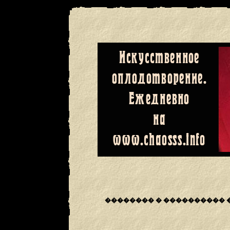
�������� � ���������� 