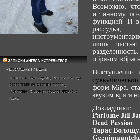
Возможно, чт
истинному поз
функцией. И в
рассудка,
инструментари
лишь частью
разделенность
образом вбрасы
ЗАПИСКИ АНГЕЛА-ИСТРЕБИТЕЛЯ
Растоптанные пальмы
Выступление 
суккубическо
И пальмы поднимутся, пальмы, некогда
растоптанные шествием ослиц
форм Мiра, ст
Христовых."Закон и пророки" Франсис
звуком врата но
Понж
Докладчики:
Parfume Jill Ja
Dead Passion
Тарас Волощук
Geenimuuntel