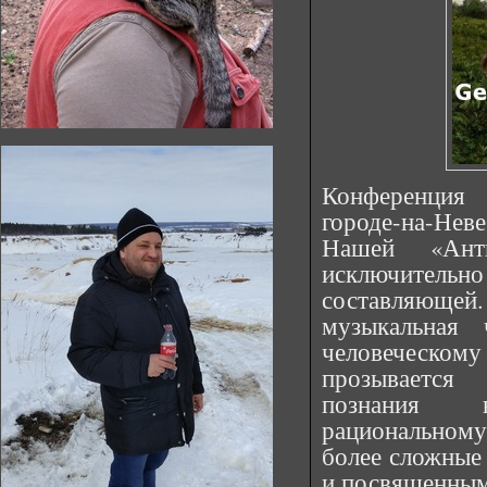
Конференция 
городе-на-Нев
Нашей «Ант
исключител
составляюще
музыкальная
человеческо
прозывается 
познания 
рациональном
более сложные
и посвященным